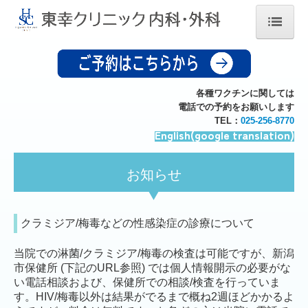
ホーム
医院紹介
各種ワクチンに関しては
電話での予約をお願いします
院長挨拶
TEL：
025-256-8770
English(google translation)
医療設備・検査・自由診療料金表
疾患について
お知らせ
交通案内
予約・発熱外来
クラミジア/梅毒などの性感染症の診療について
当院での淋菌/クラミジア/梅毒の検査は可能ですが、新潟
市保健所 (下記のURL参照) では個人情報開示の必要がな
い電話相談および、保健所での相談/検査を行っていま
す。HIV/梅毒以外は結果がでるまで概ね2週ほどかかるよ