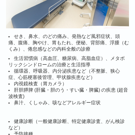
せき、鼻水、のどの痛み、発熱など風邪症状、頭
痛、腹痛、胸やけ、胃もたれ、便秘、背部痛、浮腫（む
くみ）、倦怠感などの内科全般の診療
生活習慣病（高血圧、糖尿病、高脂血症）、メタボ
リックシンドロームの治療と生活指導
循環器、呼吸器、内分泌疾患など（不整脈、狭心
症、心筋梗塞後管理、甲状腺疾患など）
内視鏡検査（胃カメラ）
肝胆膵脾 (肝臓・胆のう・すい臓・脾臓) の疾患 (超音
波検査)
鼻汁、くしゃみ、咳などアレルギー症状
健康診断（一般健康診断、特定健康診査、がん検診
など）
予防接種